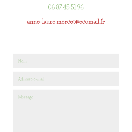
06 87 45 51 96
anne-laure.mercet@ecomail.fr