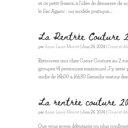
et ce petit frisson à l’idée de démarrer de
le Sac Agaric : un modèle pratique,...
La Rentrée Couture 
par
Anne-Laure Mercet
|
Juin 24, 2024
|
Cours et At
Retrouvez moi chez Coeur Couture au 2 rue 
groupes (4 personnes maximum). J’y serai 
midis de 14h00 à 16h30 Samedis matins des 
La rentrée couture 2
par
Anne-Laure Mercet
|
Juin 24, 2024
|
Cours et At
Que vous soyez débutants ou plus confirmés