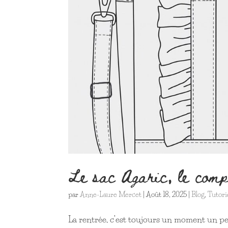
Le sac Agaric, le comp
par
Anne-Laure Mercet
|
Août 18, 2025
|
Blog
,
Tutori
La rentrée, c’est toujours un moment un peu 