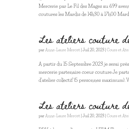
Mercerie par Le Fil des Mages au 699 avenu
coutures les Mardis de 14h30 à 17h00 Mardi
Les ateliers couture 
par
Anne-Laure Mercet
|
Juil 20, 2023
|
Cours et Ate
A partir du 15 Septembre 2023 je serai prés
mercerie partenaire coeur couture Je parta
d’atelier collectif (5 personnes maximum). V
Les ateliers couture 
par
Anne-Laure Mercet
|
Juil 20, 2023
|
Cours et Ate