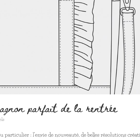
agnon parfait de la rentrée
els
particulier : l’envie de nouveauté, de belles résolutions créat