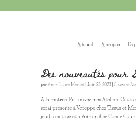
Accueil
A propos
Exp
Des nouveautés pour 
par
Anne-Laure Mercet
|
Juin 23, 2023
|
Cours et Ate
A la rentrée, Retrouvez mes Ateliers Coutu
serai présente à Voreppe chez Tissus et Mer
jeudis matins; et à Voiron chez Coeur Couture