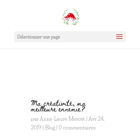
Sélectionner une page
Ma créativité, ma
meilleure ennemie?
par
Anne-Laure Mercet
|
Avr 24,
2019
|
Blog
|
0 commentaires