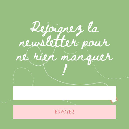
Rejoignez la
newsletter pour
ne rien manquer
!
ENVOYER